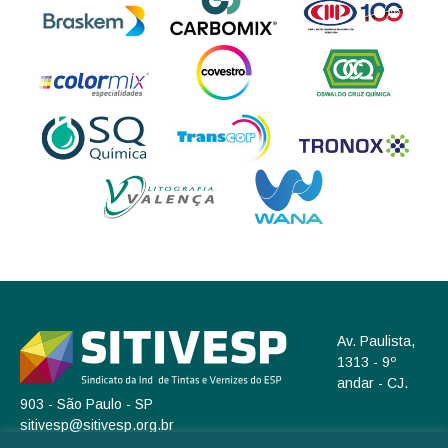
Av. Paulista,
1313 - 9º
andar - CJ.
903 - São Paulo - SP
sitivesp@sitivesp.org.br
(11) 3262-4566