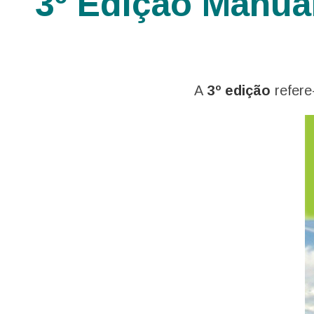
3º Ediçao Manua
A
3º edição
refere