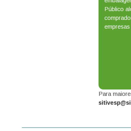
embalage
Público al
comprador
empresas 
Para maiore
sitivesp@si