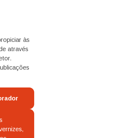
opiciar às
ade através
etor.
publicações
orador
s
vernizes,