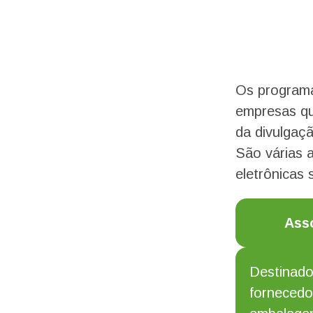
Os programa
empresas que
da divulgaç
São várias a
eletrônicas 
Ass
Destinado
fornecedo