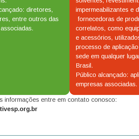
ns.
solventes, revestiment
cançado: diretores,
impermeabilizantes e 
es, entre outros das
fornecedoras de prod
associadas.
correlatos, como equ
e acessórios, utilizado
processo de aplicação
sede em qualquer luga
Brasil.
Público alcançado: apl
empresas associadas.
s informações entre em contato conosco:
tivesp.org.br