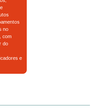
os,
de
utos
ipamentos
s no
, com
r do
icadores e