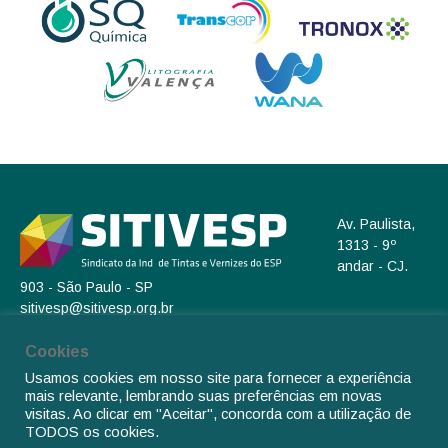
Av. Paulista,
1313 - 9º
andar - CJ.
903 - São Paulo - SP
sitivesp@sitivesp.org.br
(11) 3262-4566
Cookies
Cadastre-se em nosso Newsletter
Usamos cookies em nosso site para fornecer a experiência
mais relevante, lembrando suas preferências em novas
visitas. Ao clicar em "Aceitar", concorda com a utilização de
TODOS os cookies.