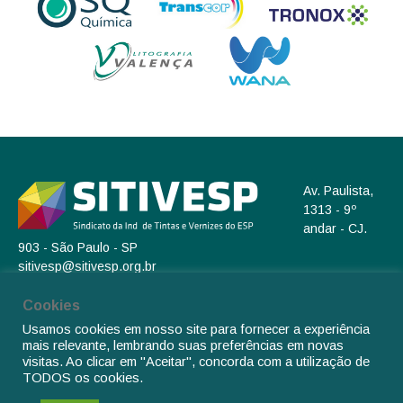
Av. Paulista,
1313 - 9º
andar - CJ.
903 - São Paulo - SP
sitivesp@sitivesp.org.br
(11) 3262-4566
Cookies
Cadastre-se em nosso Newsletter
Usamos cookies em nosso site para fornecer a experiência
mais relevante, lembrando suas preferências em novas
visitas. Ao clicar em "Aceitar", concorda com a utilização de
TODOS os cookies.