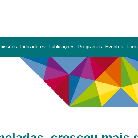
missões
Indicadores
Publicações
Programas
Eventos
Forma
neladas, cresceu mais 